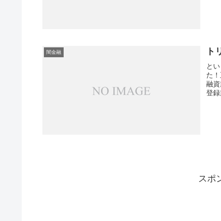
ト
闇金融
とい
た！
融資
登録
スポ