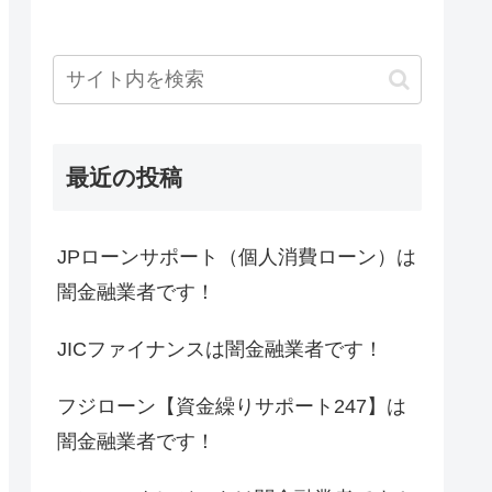
最近の投稿
JPローンサポート（個人消費ローン）は
闇金融業者です！
JICファイナンスは闇金融業者です！
フジローン【資金繰りサポート247】は
闇金融業者です！