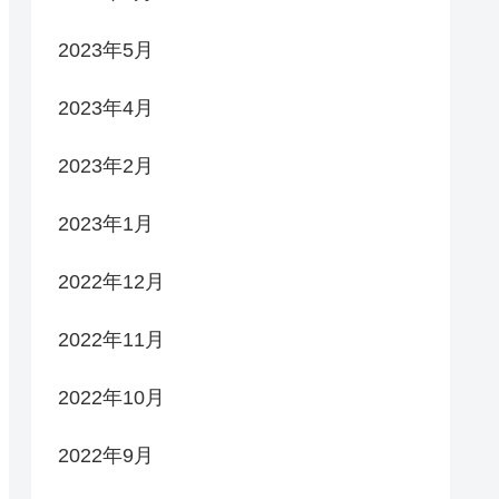
2023年5月
2023年4月
2023年2月
2023年1月
2022年12月
2022年11月
2022年10月
2022年9月