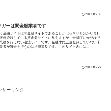
2017.05.30
リガーは闇金融業者です
う金融サイトは闇金融サイトであることがはっきりと分かりまし
正規登録している貸金業サイトに見えますが、金融庁に未登録で
業務を行えない違法サイトです。金融庁に正規登録していない未
業者が貸金を行うのは法律違反です。このサイト内には...
2017.05.29
ンサーリンク