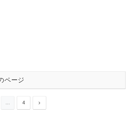
のページ
次
…
4
へ