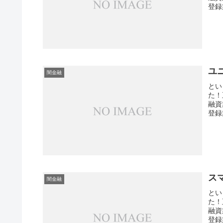
登録
ユ
闇金融
とい
た！
融資
登録
ス
闇金融
とい
た！
融資
登録