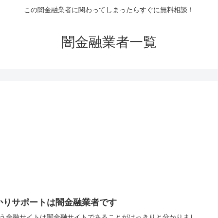
この闇金融業者に関わってしまったらすぐに無料相談！
闇金融業者一覧
かりサポートは闇金融業者です
う金融サイトは闇金融サイトであることがはっきりと分かりまし