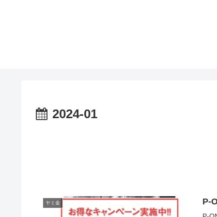
2024-01
P
ヤミ金
P-