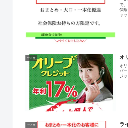
で、
保険
ャッ
オ
ヤミ金
オリ
パー
ジッ
ラ
ヤミ金