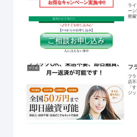
ライ
ーン
密厳
フ
ヤミ金
フラ
店不
「す
ジッ