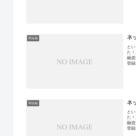
ネ
闇金融
とい
た！
融資
登録
ネ
闇金融
とい
た！
融資
登録