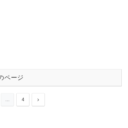
のページ
次
…
4
へ