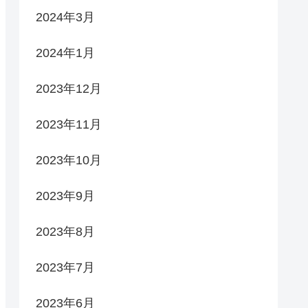
2024年3月
2024年1月
2023年12月
2023年11月
2023年10月
2023年9月
2023年8月
2023年7月
2023年6月