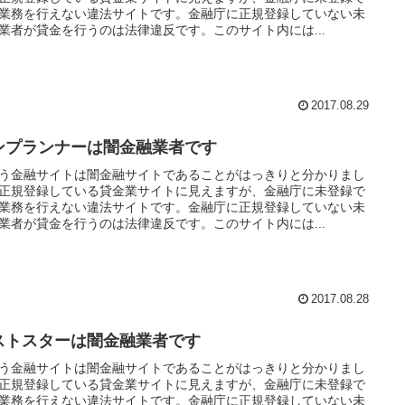
業務を行えない違法サイトです。金融庁に正規登録していない未
業者が貸金を行うのは法律違反です。このサイト内には...
2017.08.29
ンプランナーは闇金融業者です
う金融サイトは闇金融サイトであることがはっきりと分かりまし
正規登録している貸金業サイトに見えますが、金融庁に未登録で
業務を行えない違法サイトです。金融庁に正規登録していない未
業者が貸金を行うのは法律違反です。このサイト内には...
2017.08.28
ストスターは闇金融業者です
う金融サイトは闇金融サイトであることがはっきりと分かりまし
正規登録している貸金業サイトに見えますが、金融庁に未登録で
業務を行えない違法サイトです。金融庁に正規登録していない未