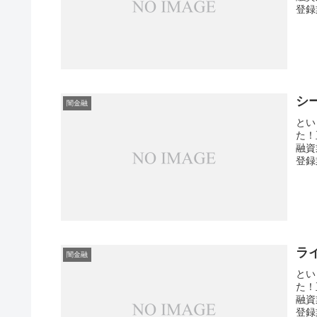
登録
シ
闇金融
とい
た！
融資
登録
ラ
闇金融
とい
た！
融資
登録