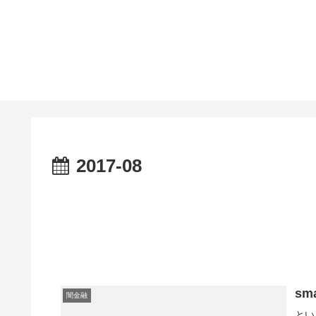
2017-08
sm
闇金融
とい