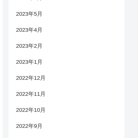
2023年5月
2023年4月
2023年2月
2023年1月
2022年12月
2022年11月
2022年10月
2022年9月