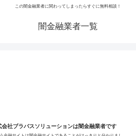
この闇金融業者に関わってしまったらすぐに無料相談！
闇金融業者一覧
式会社ブラバスソリューションは闇金融業者です
う金融サイトは闇金融サイトであることがはっきりと分かりまし