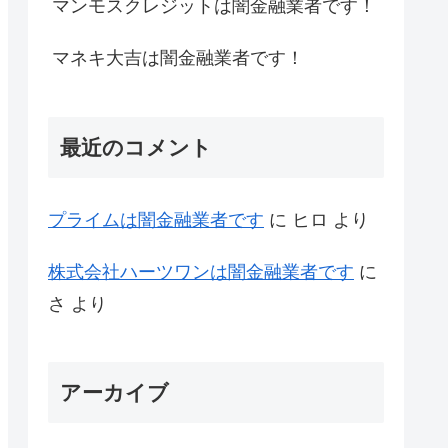
マンモスクレジットは闇金融業者です！
マネキ大吉は闇金融業者です！
最近のコメント
プライム は闇金融業者です
に
ヒロ
より
株式会社ハーツワンは闇金融業者です
に
さ
より
アーカイブ