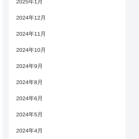
2025年1月
2024年12月
2024年11月
2024年10月
2024年9月
2024年8月
2024年6月
2024年5月
2024年4月