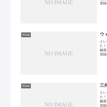
登録
ウ
闇金融
とい
た！
融資
登録
三
闇金融
とい
た！
融資
登録