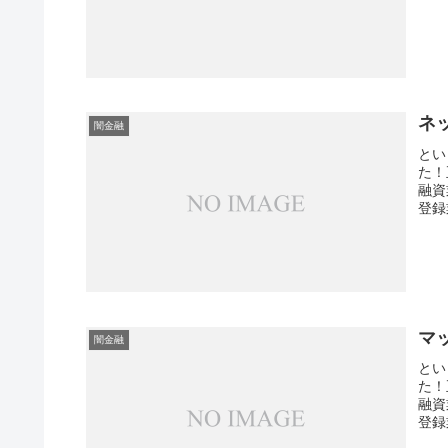
ネ
闇金融
とい
た！
融資
登録
マ
闇金融
とい
た！
融資
登録