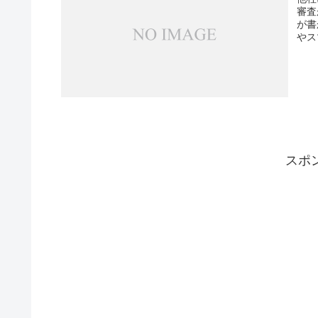
審査
が書
やス
スポ