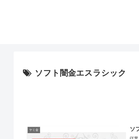
ソフト闇金エスラシック
ソ
ヤミ金
従業