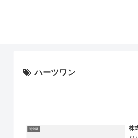
ハーツワン
株
闇金融
とい