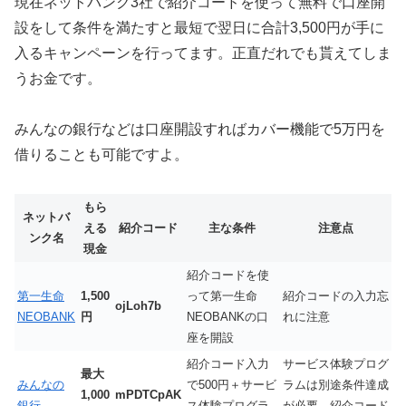
現在ネットバンク3社で紹介コードを使って無料で口座開
設をして条件を満たすと最短で翌日に合計3,500円が手に
入るキャンペーンを行ってます。正直だれでも貰えてしま
うお金です。
みんなの銀行などは口座開設すればカバー機能で5万円を
借りることも可能ですよ。
もら
ネットバ
える
紹介コード
主な条件
注意点
ンク名
現金
紹介コードを使
第一生命
1,500
って第一生命
紹介コードの入力忘
ojLoh7b
NEOBANK
円
NEOBANKの口
れに注意
座を開設
紹介コード入力
サービス体験プログ
最大
みんなの
で500円＋サービ
ラムは別途条件達成
1,000
mPDTCpAK
銀行
ス体験プログラ
が必要。紹介コード