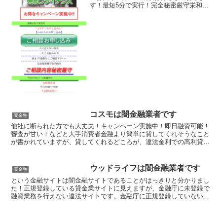
す！最短5分で実行！完全秘密厳守栄和フ
ァイナンス栄和ファイナンス栄和ファイ
ナンス栄和ファイナンス
コスモは闇金融業者です
闇金融
他社に断られた方でも大丈夫！キャンペーン実施中！即日融資可能！
審査が甘い！などと大手消費者金融より簡単に貸してくれそうなこと
が書かれていますが、貸してくれるどころが、違法金利での高利貸し
やスマホやキャッシュカード、銀行口座を搾取する詐欺の被...
ウッドライフは闇金融業者です
闇金融
という金融サイトは闇金融サイトであることがはっきりと分かりまし
た！正規登録している貸金業サイトに見えますが、金融庁に未登録で
融資業務を行えない違法サイトです。金融庁に正規登録していない未
登録業者が貸金を行うのは法律違反です。このサイト内には...