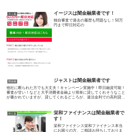
やスマホやキャッシュカード、銀行口座を搾取する詐欺の被...
イージスは闇金融業者です！
ヤミ金
独自審査で過去の履歴も問題なし！50万
円まで即日対応の
ジャストは闇金融業者です
闇金融
他社に断られた方でも大丈夫！キャンペーン実施中！即日融資可能！
審査が甘い！などと大手消費者金融より簡単に貸してくれそうなこと
が書かれていますが、貸してくれるどころが、違法金利での高利貸し
やスマホやキャッシュカード、銀行口座を搾取する詐欺の被...
栄和ファイナンスは闇金融業者で
ヤミ金
す！
栄和ファイナンス栄和ファイナンス本当
にお困りの方、ご相談お待ちしておりま