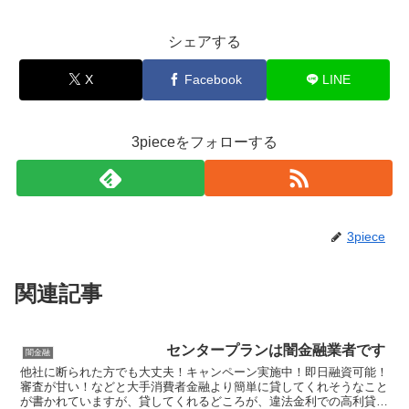
シェアする
X
Facebook
LINE
3pieceをフォローする
3piece
関連記事
センタープランは闇金融業者です
闇金融
他社に断られた方でも大丈夫！キャンペーン実施中！即日融資可能！
審査が甘い！などと大手消費者金融より簡単に貸してくれそうなこと
が書かれていますが、貸してくれるどころが、違法金利での高利貸し