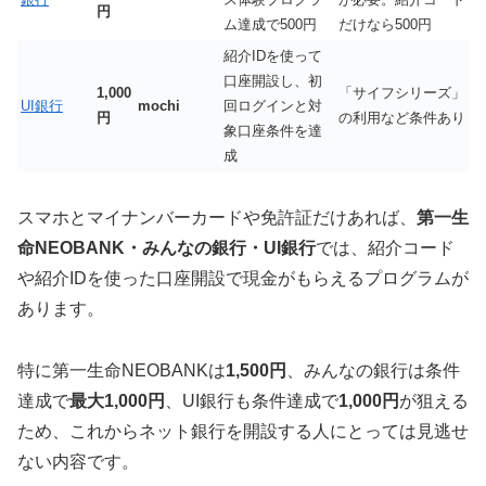
円
ム達成で500円
だけなら500円
紹介IDを使って
口座開設し、初
1,000
「サイフシリーズ」
UI銀行
mochi
回ログインと対
円
の利用など条件あり
象口座条件を達
成
スマホとマイナンバーカードや免許証だけあれば、
第一生
命NEOBANK・みんなの銀行・UI銀行
では、紹介コード
や紹介IDを使った口座開設で現金がもらえるプログラムが
あります。
特に第一生命NEOBANKは
1,500円
、みんなの銀行は条件
達成で
最大1,000円
、UI銀行も条件達成で
1,000円
が狙える
ため、これからネット銀行を開設する人にとっては見逃せ
ない内容です。