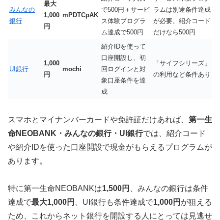
最大
みんなの
で500円＋サービ
ラムは別途条件達成
1,000
mPDTCpAK
銀行
ス体験プログラ
が必要。紹介コード
円
ム達成で500円
だけなら500円
紹介IDを使って
口座開設し、初
1,000
「サイフシリーズ」
UI銀行
mochi
回ログインと対
円
の利用など条件あり
象口座条件を達
成
スマホとマイナンバーカードや免許証だけあれば、
第一生
命NEOBANK・みんなの銀行・UI銀行
では、紹介コード
や紹介IDを使った口座開設で現金がもらえるプログラムが
あります。
特に第一生命NEOBANKは
1,500円
、みんなの銀行は条件
達成で
最大1,000円
、UI銀行も条件達成で
1,000円
が狙える
ため、これからネット銀行を開設する人にとっては見逃せ