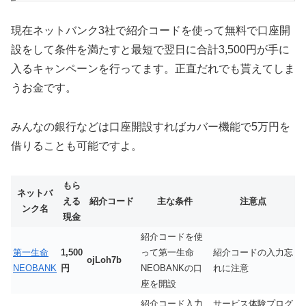
現在ネットバンク3社で紹介コードを使って無料で口座開
設をして条件を満たすと最短で翌日に合計3,500円が手に
入るキャンペーンを行ってます。正直だれでも貰えてしま
うお金です。
みんなの銀行などは口座開設すればカバー機能で5万円を
借りることも可能ですよ。
もら
ネットバ
える
紹介コード
主な条件
注意点
ンク名
現金
紹介コードを使
第一生命
1,500
って第一生命
紹介コードの入力忘
ojLoh7b
NEOBANK
円
NEOBANKの口
れに注意
座を開設
紹介コード入力
サービス体験プログ