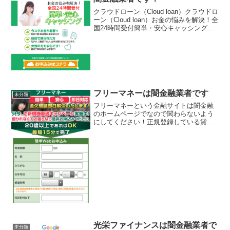
クラウドローン（Cloud loan）クラウドロ
ーン（Cloud loan）お金の悩みを解決！全
国24時間受付簡単・安心キャッシング。
来店不要・即日対応！最短30分！！クラ
ウドローン（Cloud loan）クラウドローン
（Cloud loa...
フリーマネーは闇金融業者です
未分類
フリーマネーという金融サイトは闇金融
のホームページでなので関わらないよう
にしてください！正規登録している貸金
業サイトに見えますが、金融庁に未登録
で貸金業を行えない違法サイトです。金
融庁に正規登録していない未登録業者が
貸金を行うのは法律違反です。お金を借
りるどころか詐欺に巻き込まれる可能性
が高いですよ！
光栄ファイナンスは闇金融業者で
未分類