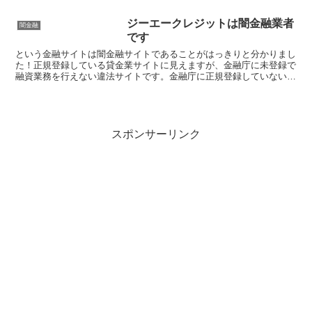
ジーエークレジットは闇金融業者
闇金融
です
という金融サイトは闇金融サイトであることがはっきりと分かりまし
た！正規登録している貸金業サイトに見えますが、金融庁に未登録で
融資業務を行えない違法サイトです。金融庁に正規登録していない未
登録業者が貸金を行うのは法律違反です。このサイト内には...
スポンサーリンク