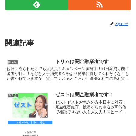
3piece
関連記事
トリムは闇金融業者です
闇金融
他社に断られた方でも大丈夫！キャンペーン実施中！即日融資可能！
審査が甘い！などと大手消費者金融より簡単に貸してくれそうなこと
が書かれていますが、貸してくれるどころが、違法金利での高利貸し
やスマホやキャッシュカード、銀行口座を搾取する詐欺の被...
ゼストは闇金融業者です！
ヤミ金
ゼストゼストお急ぎの方本日中に対応！
完全秘密厳守、携帯からお申込み可能他
で相談できない人も大丈夫！スピード対
応最短5分応対完了で独自審査ゼストゼス
トゼストゼスト