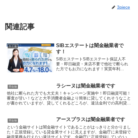
3piece
関連記事
SIBエステートは闇金融業者で
ヤミ金
す！
SIBエステートSIBエステート保証人不
要・即日融資・来店不要で他社で断られ
た方でもお力になれます！実質年利
4.7％〜18.0％SIBエステートSIBエステー
トSIBエステートSIBエステート
ラシーヌは闇金融業者です
闇金融
他社に断られた方でも大丈夫！キャンペーン実施中！即日融資可能！
審査が甘い！などと大手消費者金融より簡単に貸してくれそうなこと
が書かれていますが、貸してくれるどころが、違法金利での高利貸し
やスマホやキャッシュカード、銀行口座を搾取する詐欺の被...
アースプラスは闇金融業者です
闇金融
という金融サイトは闇金融サイトであることがはっきりと分かりまし
た！正規登録している貸金業サイトに見えますが、金融庁に未登録で
融資業務を行えない違法サイトです。金融庁に正規登録していない未