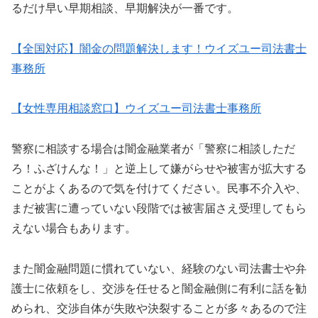
るだけ早い早期相談、早期解決が一番です。
【全国対応】闇金の問題解決します！ウイズユー司法書士
事務所
【女性専用相談窓口】ウイズユー司法書士事務所
警察に相談する場合は闇金融業者が「警察に相談しただ
ろ！ふざけんな！」と逆上して嫌がらせや被害が拡大する
ことがよくあるので気を付けてください。民事不介入や、
まだ被害に遭っていない段階では被害届さえ受理してもら
えない場合もあります。
また闇金融問題に慣れていない、経験のない司法書士や弁
護士に依頼をし、交渉を任せると闇金融側に有利に話を勧
められ、交渉自体が失敗や決裂することが多々あるので注