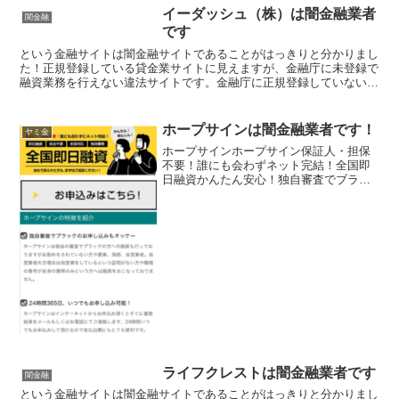
イーダッシュ（株）は闇金融業者
闇金融
です
という金融サイトは闇金融サイトであることがはっきりと分かりまし
た！正規登録している貸金業サイトに見えますが、金融庁に未登録で
融資業務を行えない違法サイトです。金融庁に正規登録していない未
登録業者が貸金を行うのは法律違反です。このサイト内には...
ホープサインは闇金融業者です！
ヤミ金
ホープサインホープサイン保証人・担保
不要！誰にも会わずネット完結！全国即
日融資かんたん安心！独自審査でブラッ
クでもオッケー24時間365日いつでもお申
し込み可能ホープサインホープサインホ
ープサインホープサイン
ライフクレストは闇金融業者です
闇金融
という金融サイトは闇金融サイトであることがはっきりと分かりまし