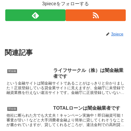
3pieceをフォローする
3piece
関連記事
ライフサークル（株）は闇金融業
闇金融
者です
という金融サイトは闇金融サイトであることがはっきりと分かりまし
た！正規登録している貸金業サイトに見えますが、金融庁に未登録で
融資業務を行えない違法サイトです。金融庁に正規登録していない未
登録業者が貸金を行うのは法律違反です。このサイト内には...
TOTALローンは闇金融業者です
闇金融
他社に断られた方でも大丈夫！キャンペーン実施中！即日融資可能！
審査が甘い！などと大手消費者金融より簡単に貸してくれそうなこと
が書かれていますが、貸してくれるどころが、違法金利での高利貸し
やスマホやキャッシュカード、銀行口座を搾取する詐欺の被...