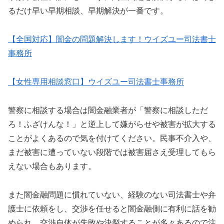
るだけ早い早期相談、早期解決が一番です。
【全国対応】闇金の問題解決します！ウイズユー司法書士
事務所
【女性専用相談窓口】ウイズユー司法書士事務所
警察に相談する場合は闇金融業者が「警察に相談しただ
ろ！ふざけんな！」と逆上して嫌がらせや被害が拡大する
ことがよくあるので気を付けてください。民事不介入や、
まだ被害に遭っていない段階では被害届さえ受理してもら
えない場合もあります。
また闇金融問題に慣れていない、経験のない司法書士や弁
護士に依頼をし、交渉を任せると闇金融側に有利に話を勧
められ、交渉自体が失敗や決裂することが多々あるので注