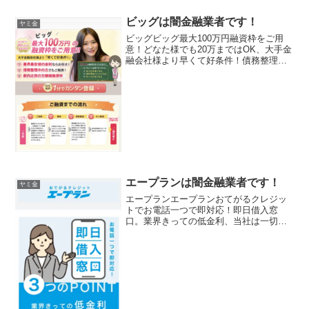
ビッグは闇金融業者です！
ヤミ金
ビッグビッグ最大100万円融資枠をご用
意！どなた様でも20万まではOK、大手金
融会社様より早くて好条件！債務整理中
でも融資・都内近郊の方積極融資中ビッ
グビッグビッグビッグ
エープランは闇金融業者です！
ヤミ金
エープランエープランおてがるクレジッ
トでお電話一つで即対応！即日借入窓
口。業界きっての低金利、当社は一切短
期なし、心配なしの簡単審査エープラン
エープランエープランエープラン