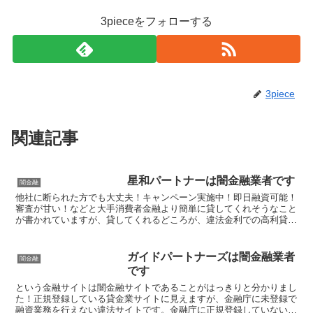
3pieceをフォローする
3piece
関連記事
星和パートナーは闇金融業者です
闇金融
他社に断られた方でも大丈夫！キャンペーン実施中！即日融資可能！
審査が甘い！などと大手消費者金融より簡単に貸してくれそうなこと
が書かれていますが、貸してくれるどころが、違法金利での高利貸し
やスマホやキャッシュカード、銀行口座を搾取する詐欺の被...
ガイドパートナーズは闇金融業者
闇金融
です
という金融サイトは闇金融サイトであることがはっきりと分かりまし
た！正規登録している貸金業サイトに見えますが、金融庁に未登録で
融資業務を行えない違法サイトです。金融庁に正規登録していない未