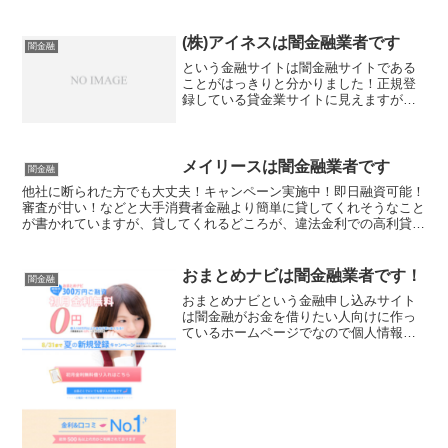
(株)アイネスは闇金融業者です
闇金融
という金融サイトは闇金融サイトである
ことがはっきりと分かりました！正規登
録している貸金業サイトに見えますが、
金融庁に未登録で融資業務を行えない違
法サイトです。金融庁に正規登録してい
ない未登録業者が貸金を行うのは法律違
反です。このサイト内には...
メイリースは闇金融業者です
闇金融
他社に断られた方でも大丈夫！キャンペーン実施中！即日融資可能！
審査が甘い！などと大手消費者金融より簡単に貸してくれそうなこと
が書かれていますが、貸してくれるどころが、違法金利での高利貸し
やスマホやキャッシュカード、銀行口座を搾取する詐欺の被...
おまとめナビは闇金融業者です！
闇金融
おまとめナビという金融申し込みサイト
は闇金融がお金を借りたい人向けに作っ
ているホームページでなので個人情報を
入力したり申し込んだりなど関わらない
ようにしてください！正規登録している
貸金業サイトに見えますが、金融庁に未
登録で貸金業を行えない違法サイトで
す。金融庁に正規登録していない未登録
業者が貸金を行うのは法律違反です。お
金を借りるどころか詐欺に巻き込まれる