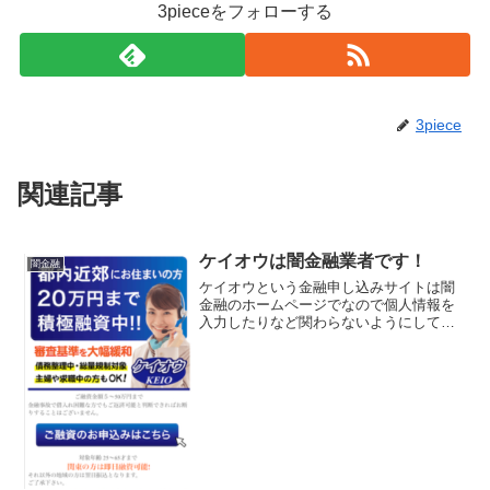
3pieceをフォローする
3piece
関連記事
ケイオウは闇金融業者です！
闇金融
ケイオウという金融申し込みサイトは闇
金融のホームページでなので個人情報を
入力したりなど関わらないようにしてく
ださい！正規登録している貸金業サイト
に見えますが、金融庁に未登録で貸金業
を行えない違法サイトです。金融庁に正
規登録していない未登録業者が貸金を行
うのは法律違反です。お金を借りるどこ
ろか詐欺に巻き込まれる可能性が高いで
すよ！