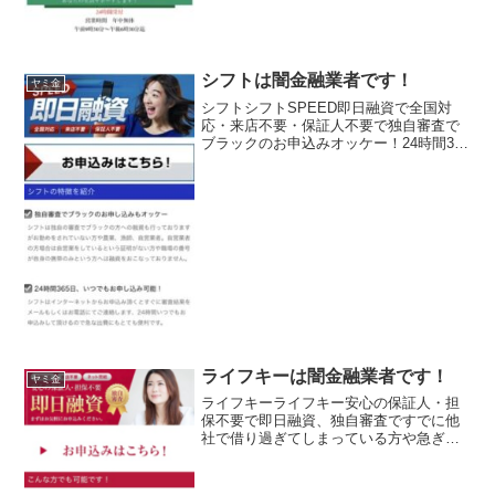
シフトは闇金融業者です！
ヤミ金
シフトシフトSPEED即日融資で全国対
応・来店不要・保証人不要で独自審査で
ブラックのお申込みオッケー！24時間365
日可能シフトシフトシフトシフト
ライフキーは闇金融業者です！
ヤミ金
ライフキーライフキー安心の保証人・担
保不要で即日融資、独自審査ですでに他
社で借り過ぎてしまっている方や急ぎで
欲しいという方ライフキーライフキーラ
イフキーライフキー