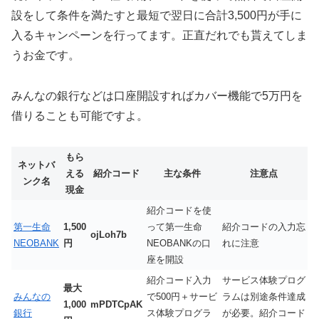
設をして条件を満たすと最短で翌日に合計3,500円が手に
入るキャンペーンを行ってます。正直だれでも貰えてしま
うお金です。
みんなの銀行などは口座開設すればカバー機能で5万円を
借りることも可能ですよ。
もら
ネットバ
える
紹介コード
主な条件
注意点
ンク名
現金
紹介コードを使
第一生命
1,500
って第一生命
紹介コードの入力忘
ojLoh7b
NEOBANK
円
NEOBANKの口
れに注意
座を開設
紹介コード入力
サービス体験プログ
最大
みんなの
で500円＋サービ
ラムは別途条件達成
1,000
mPDTCpAK
銀行
ス体験プログラ
が必要。紹介コード