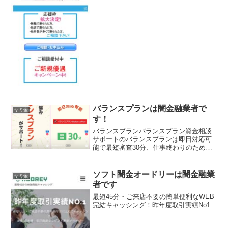
バランスプランは闇金融業者で
ヤミ金
す！
バランスプランバランスプラン資金相談
サポートのバランスプランは即日対応可
能で最短審査30分、仕事終わりのため息
「今月ちょっと厳しいかも、、、」を解
決バランスプランバランスプランバラン
スプランバランスプラン
ソフト闇金オードリーは闇金融業
ヤミ金
者です
最短45分・ご来店不要の簡単便利なWEB
完結キャッシング！昨年度取引実績No1