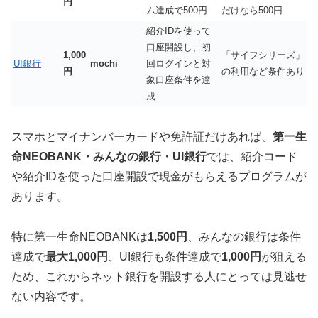
円
ム達成で500円
だけなら500円
紹介IDを使って
口座開設し、初
1,000
「サイフシリーズ」
UI銀行
mochi
回ログインと対
円
の利用など条件あり
象口座条件を達
成
スマホとマイナンバーカードや免許証だけあれば、
第一生
命NEOBANK・みんなの銀行・UI銀行
では、紹介コード
や紹介IDを使った口座開設で現金がもらえるプログラムが
あります。
特に第一生命NEOBANKは
1,500円
、みんなの銀行は条件
達成で
最大1,000円
、UI銀行も条件達成で
1,000円
が狙える
ため、これからネット銀行を開設する人にとっては見逃せ
ない内容です。