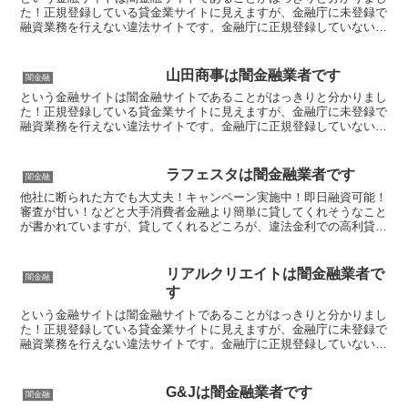
た！正規登録している貸金業サイトに見えますが、金融庁に未登録で
融資業務を行えない違法サイトです。金融庁に正規登録していない未
登録業者が貸金を行うのは法律違反です。このサイト内には...
山田商事は闇金融業者です
闇金融
という金融サイトは闇金融サイトであることがはっきりと分かりまし
た！正規登録している貸金業サイトに見えますが、金融庁に未登録で
融資業務を行えない違法サイトです。金融庁に正規登録していない未
登録業者が貸金を行うのは法律違反です。このサイト内には...
ラフェスタは闇金融業者です
闇金融
他社に断られた方でも大丈夫！キャンペーン実施中！即日融資可能！
審査が甘い！などと大手消費者金融より簡単に貸してくれそうなこと
が書かれていますが、貸してくれるどころが、違法金利での高利貸し
やスマホやキャッシュカード、銀行口座を搾取する詐欺の被...
リアルクリエイトは闇金融業者で
闇金融
す
という金融サイトは闇金融サイトであることがはっきりと分かりまし
た！正規登録している貸金業サイトに見えますが、金融庁に未登録で
融資業務を行えない違法サイトです。金融庁に正規登録していない未
登録業者が貸金を行うのは法律違反です。このサイト内には...
G&Jは闇金融業者です
闇金融