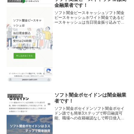
ソフト闇金
金融業者です！
ソフト闇金ピースキャッシュソフト闇金
ピースキャッシュホワイト闇金であるピ
ースキャッシュは当日現金振り込みで受
け付けは24時間！金利は消費者金融より
高いけどサイト記載通りの条件で融資ソ
フト闇金ピースキャッシュソフト闇金ピ
ースキャッシュソフト闇...
ソフト闇金ポセイドンは闇金融業
ソフト闇金
者です！
ソフト闇金ポセイドンソフト闇金ポセイ
ドン誰でも簡単3ステップで即日融資可
能、職場への在籍確認なしで即日借入が
でき、多重債務者や高額融資希望の方も
安心して利用できる柔軟なソフト闇金で
すソフト闇金ポセイドンソフト闇金ポセ