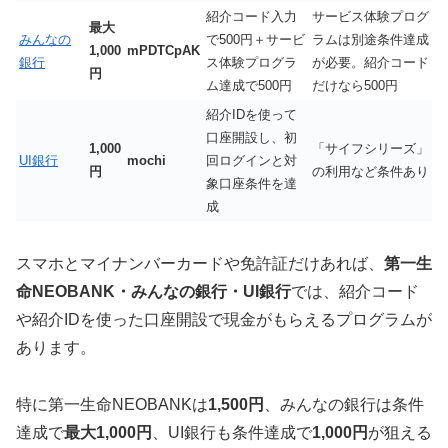
紹介コード入力
サービス体験プログ
最大
みんなの
で500円＋サービ
ラムは別途条件達成
1,000
mPDTCpAK
銀行
ス体験プログラ
が必要。紹介コード
円
ム達成で500円
だけなら500円
紹介IDを使って
口座開設し、初
1,000
「サイフシリーズ」
UI銀行
mochi
回ログインと対
円
の利用など条件あり
象口座条件を達
成
スマホとマイナンバーカードや免許証だけあれば、
第一生
命NEOBANK・みんなの銀行・UI銀行
では、紹介コード
や紹介IDを使った口座開設で現金がもらえるプログラムが
あります。
特に第一生命NEOBANKは
1,500円
、みんなの銀行は条件
達成で
最大1,000円
、UI銀行も条件達成で
1,000円
が狙える