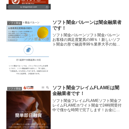
ソフト闇金バルーンは闇金融業者
ソフト闇金
です！
ソフト闇金バルーンソフト闇金バルーン
お客様の満足度驚異の98％！新しいソフ
ト闇金の形で融資率99％業界大手の知名
度がありますソフト闇金バルーンソフト
闇金バルーンソフト闇金バルーンソフト
闇金バルーン
ソフト闇金フレイムFLAMEは闇
ソフト闇金
金融業者です！
ソフト闇金フレイムFLAMEソフト闇金フ
レイムFLAMEホワイト闇金で24時間受付
中で僅かな時間で完了します！お金にお
困りの方・ブラックで他社からの借り入
れができない方はお申し込みをLINE完結
可能ですソフト闇金フレイムFLAMEソフ
ト闇金...