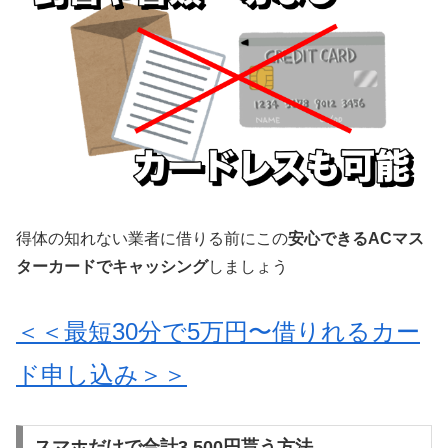
得体の知れない業者に借りる前にこの
安心できるACマス
ターカードでキャッシング
しましょう
＜＜最短30分で5万円〜借りれるカー
ド申し込み＞＞
スマホだけで合計3,500円貰う方法