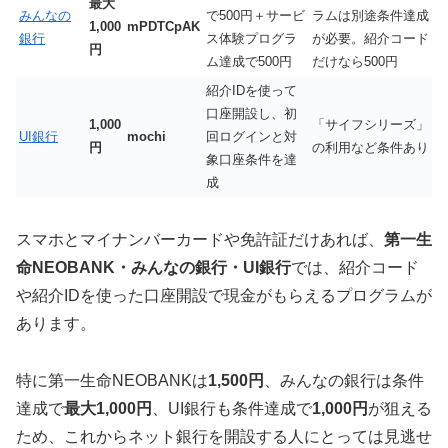
最大
みんなの
で500円＋サービ
ラムは別途条件達成
1,000
mPDTCpAK
銀行
ス体験プログラ
が必要。紹介コード
円
ム達成で500円
だけなら500円
紹介IDを使って
口座開設し、初
1,000
「サイフシリーズ」
UI銀行
mochi
回ログインと対
円
の利用など条件あり
象口座条件を達
成
スマホとマイナンバーカードや免許証だけあれば、
第一生
命NEOBANK・みんなの銀行・UI銀行
では、紹介コード
や紹介IDを使った口座開設で現金がもらえるプログラムが
あります。
特に第一生命NEOBANKは
1,500円
、みんなの銀行は条件
達成で
最大1,000円
、UI銀行も条件達成で
1,000円
が狙える
ため、これからネット銀行を開設する人にとっては見逃せ