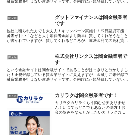
融資業務を行えない違法サイトです。金融庁に正規登録していない未
登録業者が貸金を行うのは法律違反です。このサイト内には...
グットファイナンスは闇金融業者
闇金融
です
他社に断られた方でも大丈夫！キャンペーン実施中！即日融資可能！
審査が甘い！などと大手消費者金融より簡単に貸してくれそうなこと
が書かれていますが、貸してくれるどころが、違法金利での高利貸し
やスマホやキャッシュカード、銀行口座を搾取する詐欺の被...
株式会社リンクスは闇金融業者で
闇金融
す
という金融サイトは闇金融サイトであることがはっきりと分かりまし
た！正規登録している貸金業サイトに見えますが、金融庁に未登録で
融資業務を行えない違法サイトです。金融庁に正規登録していない未
登録業者が貸金を行うのは法律違反です。このサイト内には...
カリラクは闇金融業者です！
ヤミ金
カリラクカリラクもう悩む必要ありませ
ん！いつでもどこでもあなたの味方！お
金の悩みをなんとかしたいカリラクカリ
ラクカリラクカリラク