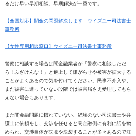
るだけ早い早期相談、早期解決が一番です。
【全国対応】闇金の問題解決します！ウイズユー司法書士
事務所
【女性専用相談窓口】ウイズユー司法書士事務所
警察に相談する場合は闇金融業者が「警察に相談しただ
ろ！ふざけんな！」と逆上して嫌がらせや被害が拡大する
ことがよくあるので気を付けてください。民事不介入や、
まだ被害に遭っていない段階では被害届さえ受理してもら
えない場合もあります。
また闇金融問題に慣れていない、経験のない司法書士や弁
護士に依頼をし、交渉を任せると闇金融側に有利に話を勧
められ、交渉自体が失敗や決裂することが多々あるので注