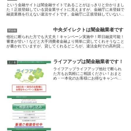
という金融サイトは闇金融サイトであることがはっきりと分かりまし
た！正規登録している貸金業サイトに見えますが、金融庁に未登録で
融資業務を行えない違法サイトです。金融庁に正規登録していない未
登録業者が貸金を行うのは法律違反です。このサイト内には...
中央ダイレクトは闇金融業者です
闇金融
他社に断られた方でも大丈夫！キャンペーン実施中！即日融資可能！
審査が甘い！などと大手消費者金融より簡単に貸してくれそうなこと
が書かれていますが、貸してくれるどころが、違法金利での高利貸し
やスマホやキャッシュカード、銀行口座を搾取する詐欺の被...
ライフアップは闇金融業者です！
ヤミ金
ライフアップライフアップ他社で断られ
た方もお気軽にご相談ください！おまと
め・一本化のお客様にお得なキャンペー
ン実施中！完全秘密厳守お約束ライフア
ップライフアップライフアップライフア
ップ