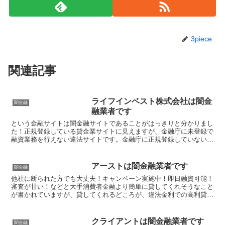
3piece
関連記事
ライフインベスト株式会社は闇金
闇金融
融業者です
という金融サイトは闇金融サイトであることがはっきりと分かりまし
た！正規登録している貸金業サイトに見えますが、金融庁に未登録で
融資業務を行えない違法サイトです。金融庁に正規登録していない未
登録業者が貸金を行うのは法律違反です。このサイト内には...
アーストは闇金融業者です
闇金融
他社に断られた方でも大丈夫！キャンペーン実施中！即日融資可能！
審査が甘い！などと大手消費者金融より簡単に貸してくれそうなこと
が書かれていますが、貸してくれるどころが、違法金利での高利貸し
やスマホやキャッシュカード、銀行口座を搾取する詐欺の被...
クライアントは闇金融業者です
闇金融