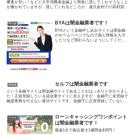
審査が甘い！などと大手消費者金融より簡単に貸してくれそうなこと
が書かれていますが、貸してくれるどころが、違法金利での高利貸し
やスマホやキャッシュカード、銀行口座を搾取する詐欺の被...
BYAは闇金融業者です！
闇金融
BYAという金融申し込みサイトは闇金融
のホームページでなので個人情報を入力
したりなど関わらないようにしてくださ
い！正規登録している貸金業サイトに見
えますが、金融庁に未登録で貸金業を行
えない違法サイトです。金融庁に正規登
録していない未登録業者が貸金を行うの
は法律違反です。お金を借りるどころか
詐欺に巻き込まれる可能性が高いです
よ！
セルフは闇金融業者です
闇金融
という金融サイトは闇金融サイトであることがはっきりと分かりまし
た！正規登録している貸金業サイトに見えますが、金融庁に未登録で
融資業務を行えない違法サイトです。金融庁に正規登録していない未
登録業者が貸金を行うのは法律違反です。このサイト内には...
ローンキャッシングワンポイント
闇金融
は闇金融業者です！
最速1分で振込最大1週間金利0円！