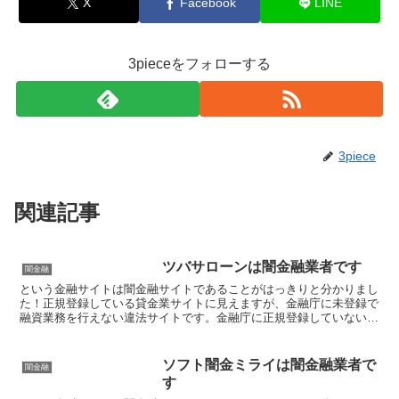
X
Facebook
LINE
3pieceをフォローする
3piece
関連記事
ツバサローンは闇金融業者です
闇金融
という金融サイトは闇金融サイトであることがはっきりと分かりまし
た！正規登録している貸金業サイトに見えますが、金融庁に未登録で
融資業務を行えない違法サイトです。金融庁に正規登録していない未
登録業者が貸金を行うのは法律違反です。このサイト内には...
ソフト闇金ミライは闇金融業者で
闇金融
す