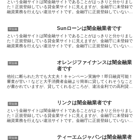
という金融サイトは闇金融サイトであることがはっきりと分かりまし
た！正規登録している貸金業サイトに見えますが、金融庁に未登録で
融資業務を行えない違法サイトです。金融庁に正規登録していない未
登録業者が貸金を行うのは法律違反です。このサイト内には...
Sunローンは闇金融業者です
闇金融
という金融サイトは闇金融サイトであることがはっきりと分かりまし
た！正規登録している貸金業サイトに見えますが、金融庁に未登録で
融資業務を行えない違法サイトです。金融庁に正規登録していない未
登録業者が貸金を行うのは法律違反です。このサイト内には...
オレンジファイナンスは闇金融業
闇金融
者です
他社に断られた方でも大丈夫！キャンペーン実施中！即日融資可能！
審査が甘い！などと大手消費者金融より簡単に貸してくれそうなこと
が書かれていますが、貸してくれるどころが、違法金利での高利貸し
やスマホやキャッシュカード、銀行口座を搾取する詐欺の被...
リンクは闇金融業者です
闇金融
という金融サイトは闇金融サイトであることがはっきりと分かりまし
た！正規登録している貸金業サイトに見えますが、金融庁に未登録で
融資業務を行えない違法サイトです。金融庁に正規登録していない未
登録業者が貸金を行うのは法律違反です。このサイト内には...
ティーエムジャパンは闇金融業者
闇金融