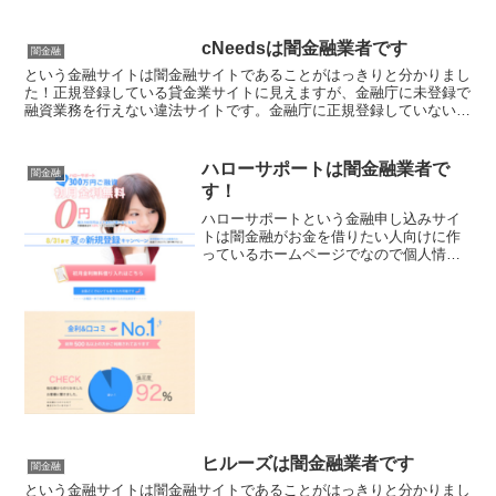
cNeedsは闇金融業者です
闇金融
という金融サイトは闇金融サイトであることがはっきりと分かりまし
た！正規登録している貸金業サイトに見えますが、金融庁に未登録で
融資業務を行えない違法サイトです。金融庁に正規登録していない未
登録業者が貸金を行うのは法律違反です。このサイト内には...
ハローサポートは闇金融業者で
闇金融
す！
ハローサポートという金融申し込みサイ
トは闇金融がお金を借りたい人向けに作
っているホームページでなので個人情報
を入力したり申し込んだりなど関わらな
いようにしてください！正規登録してい
る貸金業サイトに見えますが、金融庁に
未登録で貸金業を行えない違法サイトで
す。金融庁に正規登録していない未登録
業者が貸金を行うのは法律違反です。お
金を借りるどころか詐欺に巻き込まれる
可能性が高いですよ！
ヒルーズは闇金融業者です
闇金融
という金融サイトは闇金融サイトであることがはっきりと分かりまし