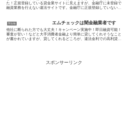
た！正規登録している貸金業サイトに見えますが、金融庁に未登録で
融資業務を行えない違法サイトです。金融庁に正規登録していない未
登録業者が貸金を行うのは法律違反です。このサイト内には...
エムチェックは闇金融業者です
闇金融
他社に断られた方でも大丈夫！キャンペーン実施中！即日融資可能！
審査が甘い！などと大手消費者金融より簡単に貸してくれそうなこと
が書かれていますが、貸してくれるどころが、違法金利での高利貸し
やスマホやキャッシュカード、銀行口座を搾取する詐欺の被...
スポンサーリンク